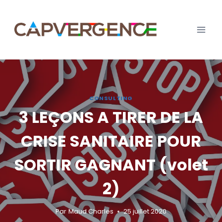
Aller
au
contenu
CONSULTING
3 LEÇONS A TIRER DE LA
CRISE SANITAIRE POUR
SORTIR GAGNANT (volet
2)
Par
Maud Charles
25 juillet 2020