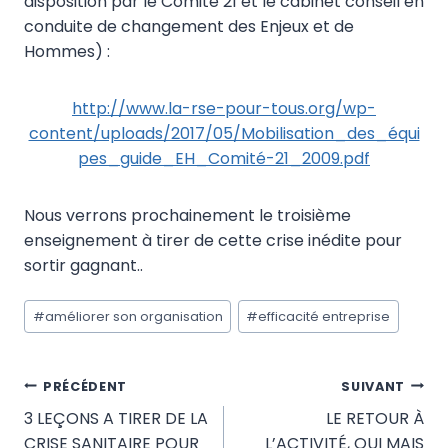
disposition par le Comité 21 et le cabinet conseil en
conduite de changement des Enjeux et de
Hommes) :
http://www.la-rse-pour-tous.org/wp-
content/uploads/2017/05/Mobilisation_des_équi
pes_guide_EH_Comité-21_2009.pdf
Nous verrons prochainement le troisième
enseignement à tirer de cette crise inédite pour
sortir gagnant..
Étiquettes
#
améliorer son organisation
#
efficacité entreprise
de
la
publication :
Navigation
PRÉCÉDENT
SUIVANT
3 LEÇONS A TIRER DE LA
LE RETOUR À
de
CRISE SANITAIRE POUR
L’ACTIVITÉ, OUI MAIS